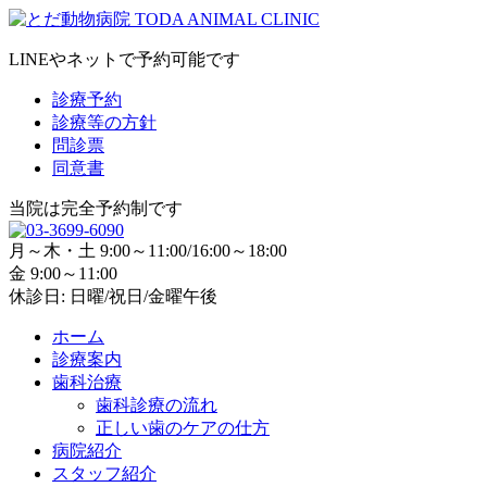
LINEやネットで予約可能です
診療予約
診療等の方針
問診票
同意書
当院は完全予約制です
月～木・土 9:00～11:00/16:00～18:00
金 9:00～11:00
休診日: 日曜/祝日/金曜午後
ホーム
診療案内
歯科治療
歯科診療の流れ
正しい歯のケアの仕方
病院紹介
スタッフ紹介