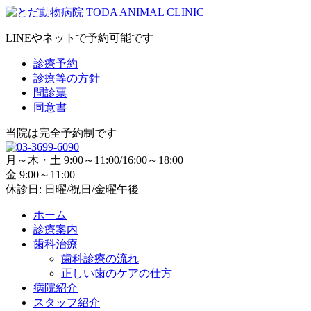
LINEやネットで予約可能です
診療予約
診療等の方針
問診票
同意書
当院は完全予約制です
月～木・土 9:00～11:00/16:00～18:00
金 9:00～11:00
休診日: 日曜/祝日/金曜午後
ホーム
診療案内
歯科治療
歯科診療の流れ
正しい歯のケアの仕方
病院紹介
スタッフ紹介