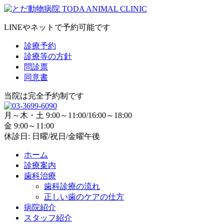
LINEやネットで予約可能です
診療予約
診療等の方針
問診票
同意書
当院は完全予約制です
月～木・土 9:00～11:00/16:00～18:00
金 9:00～11:00
休診日: 日曜/祝日/金曜午後
ホーム
診療案内
歯科治療
歯科診療の流れ
正しい歯のケアの仕方
病院紹介
スタッフ紹介