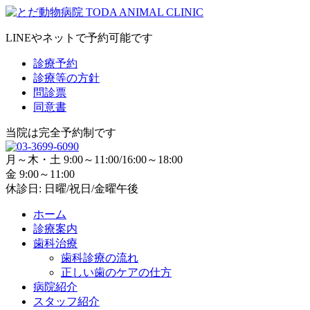
LINEやネットで予約可能です
診療予約
診療等の方針
問診票
同意書
当院は完全予約制です
月～木・土 9:00～11:00/16:00～18:00
金 9:00～11:00
休診日: 日曜/祝日/金曜午後
ホーム
診療案内
歯科治療
歯科診療の流れ
正しい歯のケアの仕方
病院紹介
スタッフ紹介