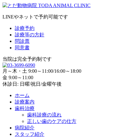
LINEやネットで予約可能です
診療予約
診療等の方針
問診票
同意書
当院は完全予約制です
月～木・土 9:00～11:00/16:00～18:00
金 9:00～11:00
休診日: 日曜/祝日/金曜午後
ホーム
診療案内
歯科治療
歯科診療の流れ
正しい歯のケアの仕方
病院紹介
スタッフ紹介