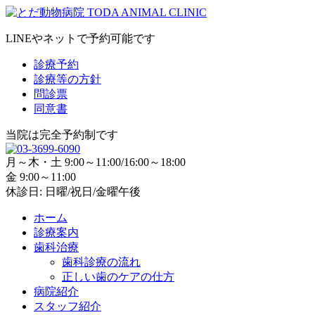
LINEやネットで予約可能です
診療予約
診療等の方針
問診票
同意書
当院は完全予約制です
月～木・土 9:00～11:00/16:00～18:00
金 9:00～11:00
休診日: 日曜/祝日/金曜午後
ホーム
診療案内
歯科治療
歯科診療の流れ
正しい歯のケアの仕方
病院紹介
スタッフ紹介