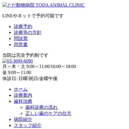
LINEやネットで予約可能です
診療予約
診療等の方針
問診票
同意書
当院は完全予約制です
月～木・土 9:00～11:00/16:00～18:00
金 9:00～11:00
休診日: 日曜/祝日/金曜午後
ホーム
診療案内
歯科治療
歯科診療の流れ
正しい歯のケアの仕方
病院紹介
スタッフ紹介