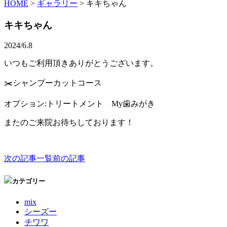
HOME
>
ギャラリー
>
キキちゃん
キキちゃん
2024/6.8
いつもご利用頂きありがとうございます。
✂️シャンプーカットコース
オプション:トリートメント My歯みがき
またのご来院お待ちしております！
次の記事
一覧
前の記事
カテゴリー
mix
シーズー
チワワ