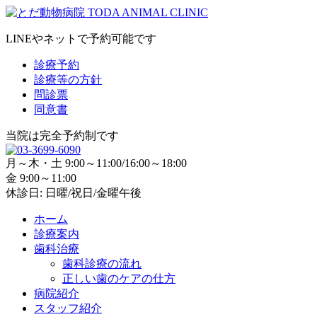
LINEやネットで予約可能です
診療予約
診療等の方針
問診票
同意書
当院は完全予約制です
月～木・土 9:00～11:00/16:00～18:00
金 9:00～11:00
休診日: 日曜/祝日/金曜午後
ホーム
診療案内
歯科治療
歯科診療の流れ
正しい歯のケアの仕方
病院紹介
スタッフ紹介