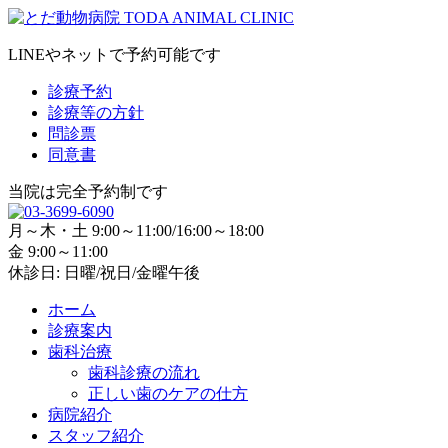
LINEやネットで予約可能です
診療予約
診療等の方針
問診票
同意書
当院は完全予約制です
月～木・土 9:00～11:00/16:00～18:00
金 9:00～11:00
休診日: 日曜/祝日/金曜午後
ホーム
診療案内
歯科治療
歯科診療の流れ
正しい歯のケアの仕方
病院紹介
スタッフ紹介