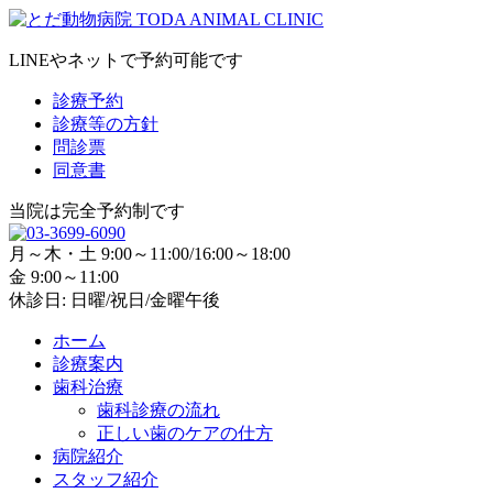
LINEやネットで予約可能です
診療予約
診療等の方針
問診票
同意書
当院は完全予約制です
月～木・土 9:00～11:00/16:00～18:00
金 9:00～11:00
休診日: 日曜/祝日/金曜午後
ホーム
診療案内
歯科治療
歯科診療の流れ
正しい歯のケアの仕方
病院紹介
スタッフ紹介