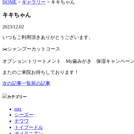
HOME
>
ギャラリー
>
キキちゃん
キキちゃん
2023/12.02
いつもご利用頂きありがとうございます。
✂️シャンプーカットコース
オプション:トリートメント My歯みがき 保湿キャンペー
またのご来院お待ちしております！
次の記事
一覧
前の記事
カテゴリー
mix
シーズー
チワワ
トイプードル
ポメラニアン