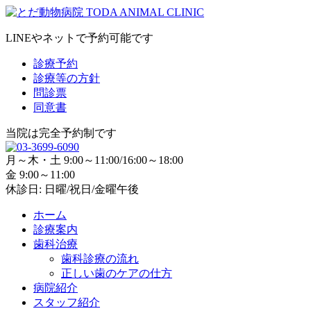
LINEやネットで予約可能です
診療予約
診療等の方針
問診票
同意書
当院は完全予約制です
月～木・土 9:00～11:00/16:00～18:00
金 9:00～11:00
休診日: 日曜/祝日/金曜午後
ホーム
診療案内
歯科治療
歯科診療の流れ
正しい歯のケアの仕方
病院紹介
スタッフ紹介